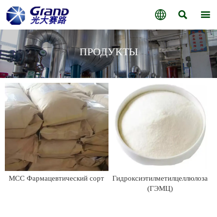



ПРОДУКТЫ
MCC Фармацевтический сорт
Гидроксиэтилметилцеллюлоза
(ГЭМЦ)