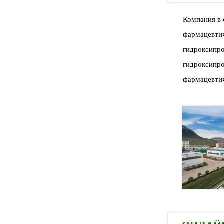
Компания в 
фармацевтич
гидроксипро
гидроксипро
фармацевтич