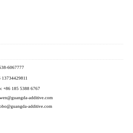
-538-6067777
 13734429811
: +86 185 5388 6767
en@guangda-additive.com
bo@guangda-additive.com