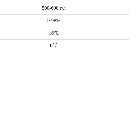
500-600 г/л
≥ 98%
16℃
0℃