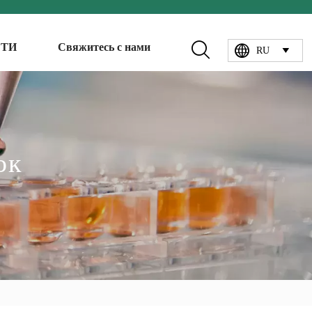

СТИ
Свяжитесь с нами

RU

ок