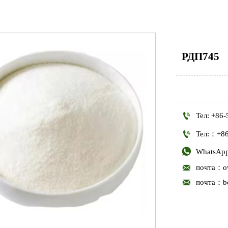
РДП745

Тел: +86

Тел:：+86

WhatsApp

почта：ow

почта：bo