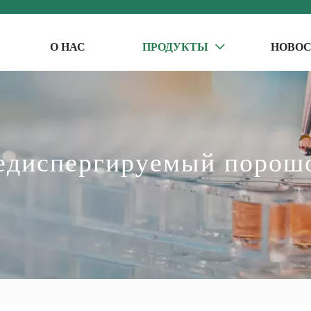
О НАС
ПРОДУКТЫ
НОВО

едиспергируемый порош