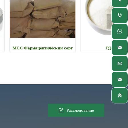




армацевтический сорт
РДП750




Расследование