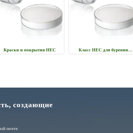
покрытия HEC
Класс HEC для бурения
MCC Ф
нефтяных скважин
сть, создающие
ной почте