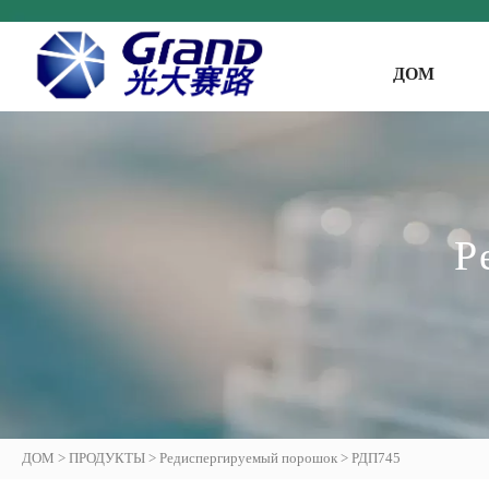
ДОМ
Р
ДОМ
>
ПРОДУКТЫ
>
Редиспергируемый порошок
>
РДП745